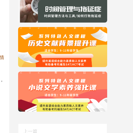
情
，
上一篇