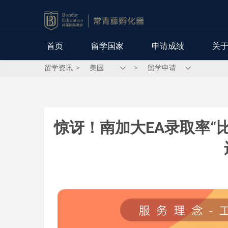
首页
留学国家
申请成绩
关
留学资讯
>
>
惊讶！南加大EA录取率“