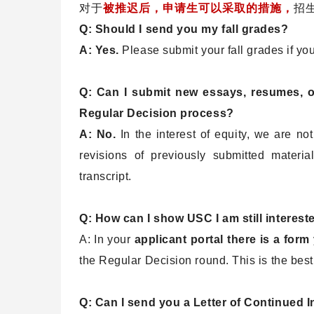
对于
被推迟后，申请生可以采取的措施，
招
Q: Should I send you my fall grades?
A: Yes.
Please submit your fall grades if yo
Q: Can I submit new essays, resumes, or
Regular Decision process?
A: No.
In the interest of equity, we are n
revisions of previously submitted materi
transcript.
Q: How can I show USC I am still interes
A: In your
applicant portal there is a form
the Regular Decision round. This is the best
Q: Can I send you a Letter of Continued I