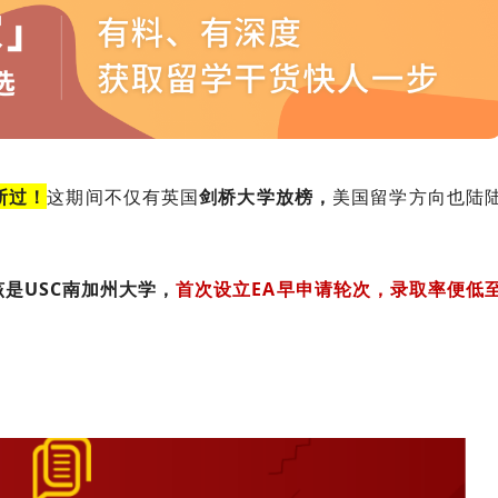
断过！
这期间不仅有英国
剑桥大学放榜，
美国留学方向也陆
。
该是USC南加州大学，
首次设立EA早申请轮次，录取率便低