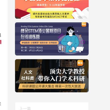
起
题
展
上一篇