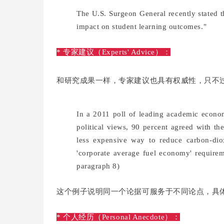
The U.S. Surgeon General recently stated th
impact on student learning outcomes."
* 专家建议（Experts' Advice）：
和研究成果一样，专家建议也具有权威性，只不
In a 2011 poll of leading academic econo
political views, 90 percent agreed with th
less expensive way to reduce carbon-dio
'corporate average fuel economy' requir
paragraph 8)
这个例子说明同一个论据可服务于不同论点，具
* 个人经历（Personal Anecdote）：