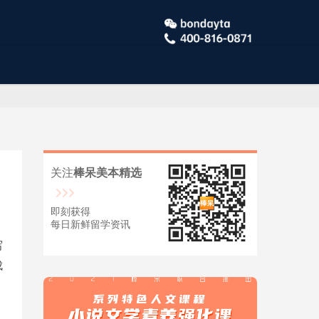
关注
棒呆美本精选
即刻获得
每日新鲜留学资讯
写
成