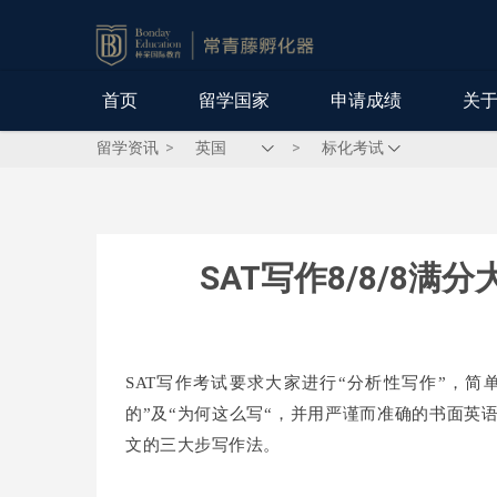
首页
留学国家
申请成绩
关
留学资讯
>
>
SAT写作8/8/8
SAT写作考试要求大家进行“分析性写作”，简
的”及“为何这么写“，并用严谨而准确的书面英
文的三大步写作法。