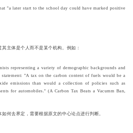
at "a later start to the school day could have marked positive
过其主体是个人而不是某个机构。例如：
mists representing a variety of demographic backgrounds and
e statement: "A tax on the carbon content of fuels would be a
xide emissions than would a collection of policies such as
ements for automobiles." (A Carbon Tax Beats a Vacumm Ban,
体如何去界定，需要根据原文的中心论点进行判断。